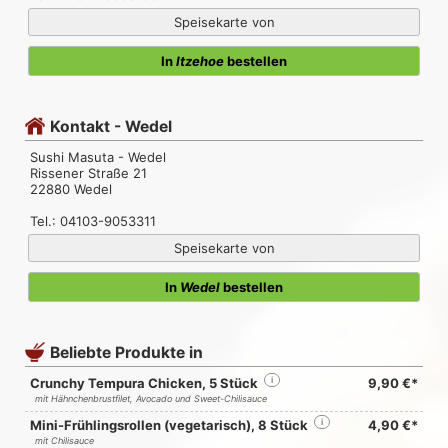
Speisekarte von
In
Itzehoe
bestellen
Kontakt - Wedel
Sushi Masuta - Wedel
Rissener Straße 21
22880 Wedel
Tel.: 04103-9053311
Speisekarte von
In
Wedel
bestellen
Beliebte Produkte in
Crunchy Tempura Chicken, 5 Stück
i
9,90 €*
mit Hähnchenbrustfilet, Avocado und Sweet-Chilisauce
Mini-Frühlingsrollen (vegetarisch), 8 Stück
i
4,90 €*
mit Chilisauce