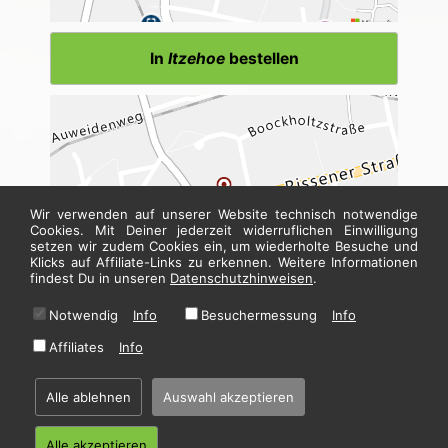
In
Itzehoe
bestellen
Wir verwenden auf unserer Website technisch notwendige
Cookies. Mit Deiner jederzeit widerruflichen Einwilligung
setzen wir zudem Cookies ein, um wiederholte Besuche und
Klicks auf Affiliate-Links zu erkennen. Weitere Informationen
findest Du in unseren
Datenschutzhinweisen
.
Notwendig
Info
Besuchermessung
Info
In
Wedel
bestellen
Affiliates
Info
* Alle Preise in Euro inkl. gesetzl. MwSt. Abbildungen können ggf. abweichen.
Informationen zu Inhalts- und Zusatzstoffen finden Sie unter
i
Alle ablehnen
Auswahl akzeptieren
Alle akzeptieren