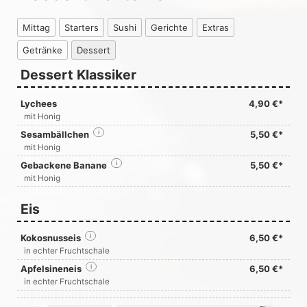
Mittag
Starters
Sushi
Gerichte
Extras
Getränke
Dessert
Dessert Klassiker
Lychees
4,90 €*
mit Honig
Sesambällchen
i
5,50 €*
mit Honig
Gebackene Banane
i
5,50 €*
mit Honig
Eis
Kokosnusseis
i
6,50 €*
in echter Fruchtschale
Apfelsineneis
i
6,50 €*
in echter Fruchtschale