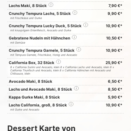
Lachs Maki, 8 Stück
i
7,90 €*
Crunchy Tempura Lachs, 5 Stück
i
9,90 €*
mit Frischkäse und Gurke
Crunchy Tempura Lucky Duck, 5 Stück
i
10,90 €*
mit knusprigem Entenfleisch, Avocado und Gurke
Gebratene Nudeln mit Hähnchen
i
10,50 €*
mit Gemüse
Crunchy Tempura Garnele, 5 Stück
i
10,90 €*
mit Tempura Garnele, Frischkäse, Honig und Avocado
California Box, 32 Stück
i
25,90 €*
8 x California Surimi und Avocado, klein 8 x California Lachs und Avocado, klein 8 x
California Thunfisch und Avocado, klein 8 x California Hähnchen mit Avocado und
Chilisauce, klein
Avocado Maki, 8 Stück
6,50 €*
Lachs und Avocado Maki, 8 Stück
i
8,50 €*
Kappa Gurke Maki, 8 Stück
5,90 €*
Lachs California, groß, 8 Stück
i
10,90 €*
mit Gurke und Avocado
Dessert Karte von